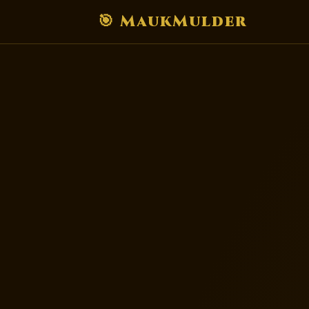
🎯 MaukMulder