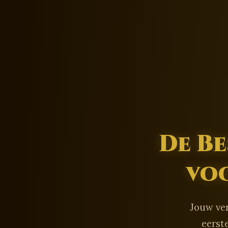
De B
vo
Jouw ver
eerste